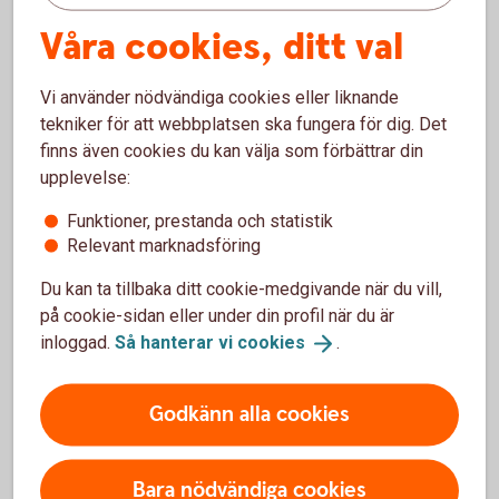
Genom att investera i Humanfonden bidrar du till
Våra cookies, ditt val
välgörande ändamål. Du betalar ingen
förvaltningsavgift och du väljer själv vilken
Vi använder nödvändiga cookies eller liknande
organisation du vill stötta.
tekniker för att webbplatsen ska fungera för dig. Det
finns även cookies du kan välja som förbättrar din
Swedbank
Humanfond
upplevelse:
Hjärtedagen
Funktioner, prestanda och statistik
Relevant marknadsföring
Du kan ta tillbaka ditt cookie-medgivande när du vill,
på cookie-sidan eller under din profil när du är
Stiftelser
inloggad.
Så hanterar vi
cookies
.
Många företag, organisationer, samfund, föreningar
och privatpersoner arbetar för att göra världen bättre.
Godkänn alla cookies
Är du intresserad av filantropi och vill förändra
samhället kan en stiftelse vara ett verktyg.
Bara nödvändiga cookies