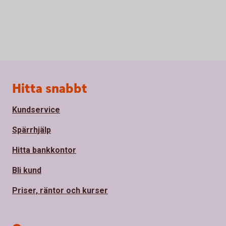
Sidfot
Hitta snabbt
Kundservice
Spärrhjälp
Hitta bankkontor
Bli kund
Priser, räntor och kurser